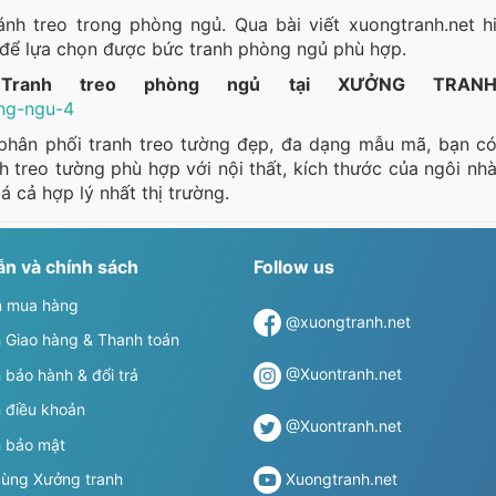
ánh treo trong phòng ngủ. Qua bài viết xuongtranh.net h
 để lựa chọn được bức tranh phòng ngủ phù hợp.
Tranh treo phòng ngủ tại XƯỞNG TRAN
ong-ngu-4
 phân phối tranh treo tường đẹp, đa dạng mẫu mã, bạn c
h treo tường phù hợp với nội thất, kích thước của ngôi nh
 cả hợp lý nhất thị trường.
n và chính sách
Follow us
 mua hàng
@xuongtranh.net
 Giao hàng & Thanh toán
@Xuontranh.net
 bảo hành & đổi trả
 điều khoản
@Xuontranh.net
h bảo mật
Xuongtranh.net
cùng Xưởng tranh