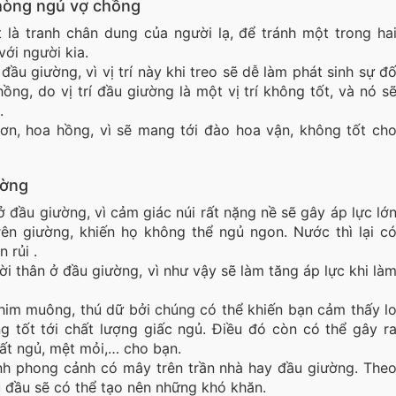
hòng ngủ vợ chồng
 là tranh chân dung của người lạ, để tránh một trong ha
với người kia.
đầu giường, vì vị trí này khi treo sẽ dễ làm phát sinh sự đ
ồng, do vị trí đầu giường là một vị trí không tốt, và nó s
.
n, hoa hồng, vì sẽ mang tới đào hoa vận, không tốt ch
ường
 đầu giường, vì cảm giác núi rất nặng nề sẽ gây áp lực lớ
rên giường, khiến họ không thể ngủ ngon. Nước thì lại c
 rủi .
i thân ở đầu giường, vì như vậy sẽ làm tăng áp lực khi là
chim muông, thú dữ bởi chúng có thể khiến bạn cảm thấy l
g tốt tới chất lượng giấc ngủ. Điều đó còn có thể gây r
ất ngủ, mệt mỏi,… cho bạn.
anh phong cảnh có mây trên trần nhà hay đầu giường. The
đầu sẽ có thể tạo nên những khó khăn.