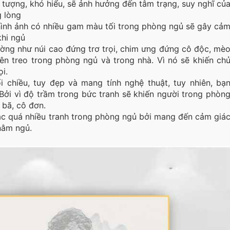
u tượng, khó hiểu, sẽ ảnh hưởng đến tâm trạng, suy nghĩ củ
g lòng
hình ảnh có nhiều gam màu tối trong phòng ngủ sẽ gây cả
khi ngủ
ường như núi cao đứng trơ trọi, chim ưng đứng cô độc, mè
ên treo trong phòng ngủ và trong nhà. Vì nó sẽ khiến ch
i.
 chiều, tuy đẹp và mang tính nghệ thuật, tuy nhiên, bạ
Bởi vì độ trầm trong bức tranh sẽ khiến người trong phòn
 bã, cô đơn.
ặc quá nhiều tranh trong phòng ngủ bởi mang đến cảm giá
nằm ngủ.