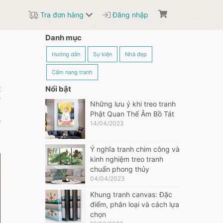
Tra đơn hàng
Đăng nhập
Danh mục
Hướng dẫn
Sự kiện
Nhà đẹp
Cẩm nang tranh
t
Nổi bật
ỹ
Những lưu ý khi treo tranh
​
Phật Quan Thế Âm Bồ Tát
a
14/04/2023
Ý nghĩa tranh chim công và
kinh nghiệm treo tranh
chuẩn phong thủy
04/04/2023
Khung tranh canvas: Đặc
điểm, phân loại và cách lựa
chọn