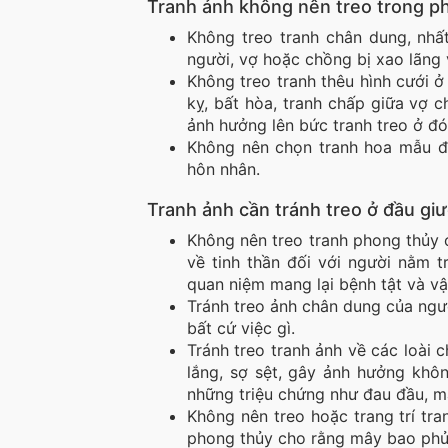
Tranh ảnh không nên treo trong p
Không treo tranh chân dung, nhất
người, vợ hoặc chồng bị xao lãng 
Không treo tranh thêu hình cưới ở 
kỵ, bất hòa, tranh chấp giữa vợ ch
ảnh hưởng lên bức tranh treo ở đó
Không nên chọn tranh hoa mẫu đơ
hôn nhân.
Tranh ảnh cần tránh treo ở đầu gi
Không nên treo tranh phong thủy ở
về tinh thần đối với người nằm t
quan niệm mang lại bệnh tật và vận
Tránh treo ảnh chân dung của ngườ
bất cứ việc gì.
Tránh treo tranh ảnh về các loài 
lắng, sợ sệt, gây ảnh hưởng khôn
những triệu chứng như đau đầu, m
Không nên treo hoặc trang trí tr
phong thủy cho rằng mây bao phủ 