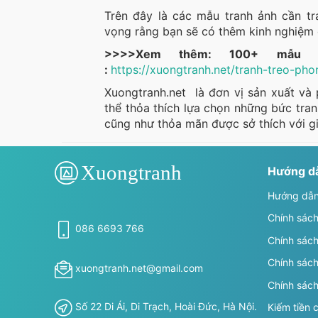
Trên đây là các mẫu tranh ảnh cần tr
vọng rằng bạn sẽ có thêm kinh nghiệm
>>>>Xem thêm: 100+ mẫu 
:
https://xuongtranh.net/tranh-treo-ph
Xuongtranh.net là đơn vị sản xuất và
thể thỏa thích lựa chọn những bức tran
cũng như thỏa mãn được sở thích với giá
Hướng dẫ
Hướng dẫn
Chính sách
086 6693 766
Chính sách
Chính sách
xuongtranh.net@gmail.com
Chính sác
Số 22 Di Ái, Di Trạch, Hoài Đức, Hà Nội.
Kiếm tiền 