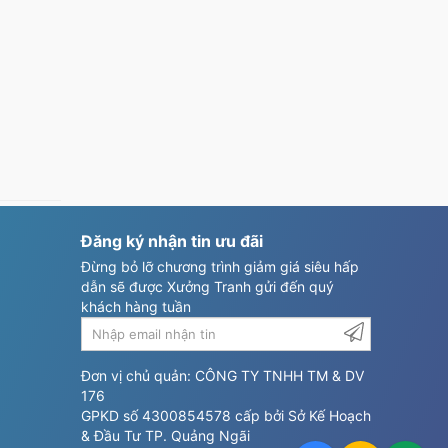
i
H
ó
à
Đăng ký nhận tin ưu đãi
Đừng bỏ lỡ chương trình giảm giá siêu hấp
dẫn sẽ được Xưởng Tranh gửi đến quý
khách hàng tuần
Đơn vị chủ quản: CÔNG TY TNHH TM & DV
176
GPKD số 4300854578 cấp bởi Sở Kế Hoạch
& Đầu Tư TP. Quảng Ngãi