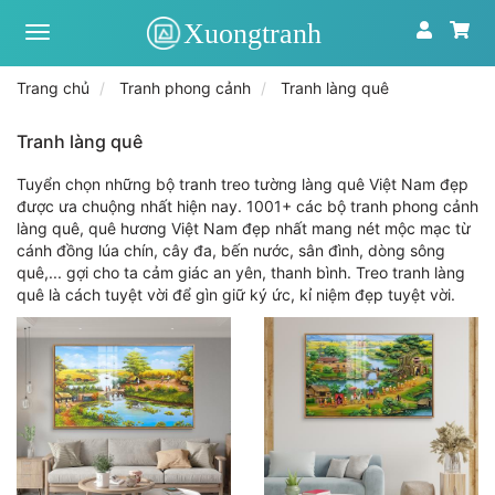
Xưởng
tranh
toàn
Trang chủ
Tranh phong cảnh
Tranh làng quê
quốc
|
Tranh
Tranh làng quê
treo
tường
Tuyển chọn những bộ tranh treo tường làng quê Việt Nam đẹp
theo
được ưa chuộng nhất hiện nay. 1001+ các bộ tranh phong cảnh
yêu
làng quê, quê hương Việt Nam đẹp nhất mang nét mộc mạc từ
cầu
cánh đồng lúa chín, cây đa, bến nước, sân đình, dòng sông
quê,... gợi cho ta cảm giác an yên, thanh bình. Treo tranh làng
quê là cách tuyệt vời để gìn giữ ký ức, kỉ niệm đẹp tuyệt vời.