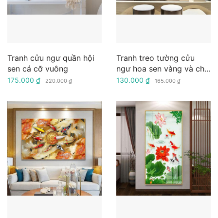
Tranh cửu ngư quần hội
Tranh treo tường cửu
sen cá cỡ vuông
ngư hoa sen vàng và chữ
Phúc
175.000 ₫
130.000 ₫
220.000 ₫
165.000 ₫