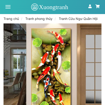
Xưởng
tranh
toàn
Trang chủ
Tranh phong thủy
Tranh Cửu Ngư Quần Hội
quốc
|
Tranh
treo
tường
theo
yêu
cầu