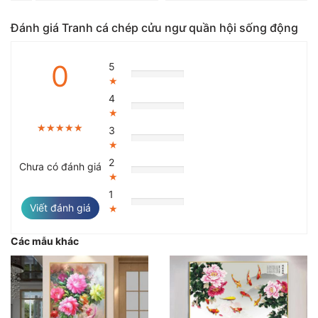
Đánh giá Tranh cá chép cửu ngư quần hội sống động
0
5
★
4
★
★★★★★
★★★★★
★★★★★
3
★
2
Chưa có đánh giá
★
1
Viết đánh giá
★
Các mẫu khác