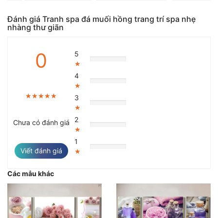
Đánh giá Tranh spa đá muối hồng trang trí spa nhẹ
nhàng thư giãn
0
5
★
4
★
★★★★★
★★★★★
★★★★★
3
★
2
Chưa có đánh giá
★
1
Viết đánh giá
★
Các mẫu khác