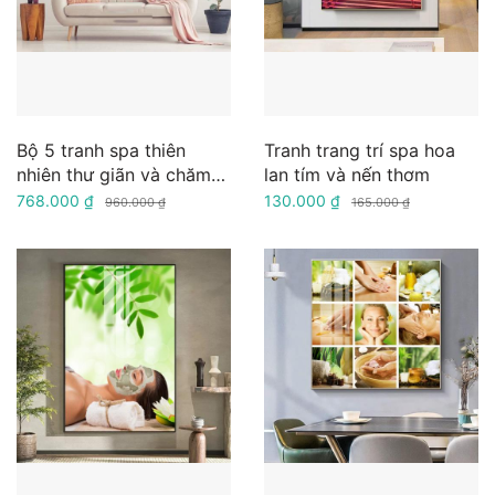
Bộ 5 tranh spa thiên
Tranh trang trí spa hoa
nhiên thư giãn và chăm
lan tím và nến thơm
sóc da mặt
768.000 ₫
130.000 ₫
960.000 ₫
165.000 ₫