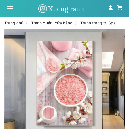
Xưởng
tranh
toàn
Trang chủ
Tranh quán, cửa hàng
Tranh trang trí Spa
quốc
|
Tranh
treo
tường
theo
yêu
cầu