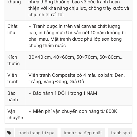
khung
nhựa thông thường, bảo vệ bức tranh hoàn
thiện với khả năng chịu lực, chống trầy xước và
chịu nhiệt rất tốt
Chât
⭐ Tranh được in trên vải canvas chất lượng
liệu
cao, in bằng mực UV sắc nét 10 năm không bị
phai màu. Mặt tranh được phủ lớp sơn bóng
chống thấm nước
Kích
30x40 cm, 40x60cm, 50x70cm, 60x80cm...
thước
Viền
Viền tranh Composite có 4 màu cơ bản: Đen,
tranh
Trắng, Vàng Đồng, Giả Gỗ
Bảo
⭐ Bảo hành 1 ĐỔI 1 trong 1 NĂM
hành
Vận
⭐ Miễn phí vận chuyển đơn hàng từ 800K
chuyền
tranh trang trí spa
tranh spa đẹp nhất
tranh spa th