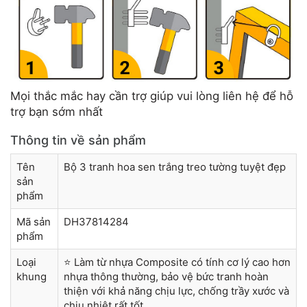
Mọi thắc mắc hay cần trợ giúp vui lòng liên hệ để hỗ
trợ bạn sớm nhất
Thông tin về sản phẩm
Tên
Bộ 3 tranh hoa sen trắng treo tường tuyệt đẹp
sản
phẩm
Mã sản
DH37814284
phẩm
Loại
⭐ Làm từ nhựa Composite có tính cơ lý cao hơn
khung
nhựa thông thường, bảo vệ bức tranh hoàn
thiện với khả năng chịu lực, chống trầy xước và
chịu nhiệt rất tốt