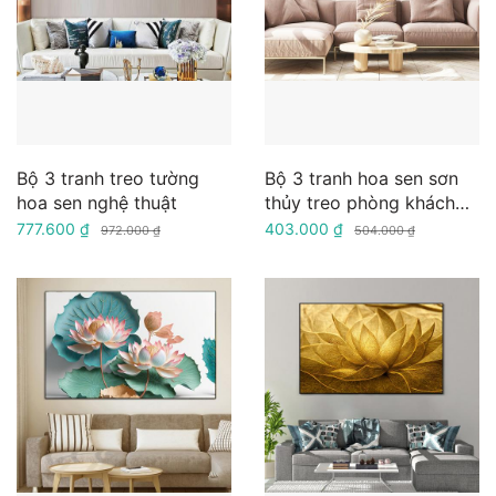
Bộ 3 tranh treo tường
Bộ 3 tranh hoa sen sơn
hoa sen nghệ thuật
thủy treo phòng khách
cực đẹp
777.600 ₫
403.000 ₫
972.000 ₫
504.000 ₫