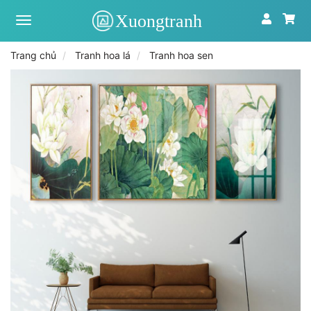
Xưởng
tranh
toàn
Trang chủ
Tranh hoa lá
Tranh hoa sen
quốc
|
Tranh
treo
tường
theo
yêu
cầu