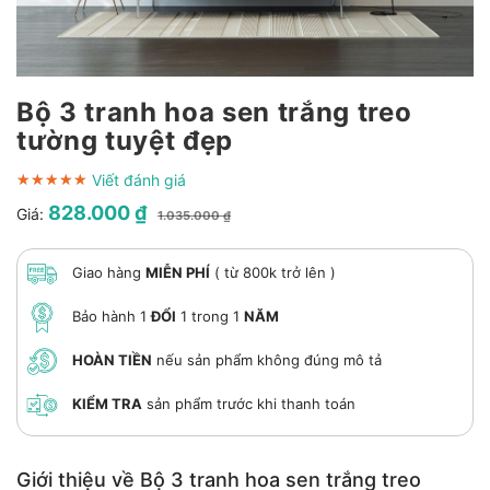
Bộ 3 tranh hoa sen trắng treo
tường tuyệt đẹp
Viết đánh giá
★★★★★
★★★★★
★★★★★
828.000 ₫
Giá:
1.035.000 ₫
Giao hàng
MIỄN PHÍ
( từ 800k trở lên )
Bảo hành 1
ĐỔI
1 trong 1
NĂM
HOÀN TIỀN
nếu sản phẩm không đúng mô tả
KIỂM TRA
sản phẩm trước khi thanh toán
Giới thiệu về Bộ 3 tranh hoa sen trắng treo