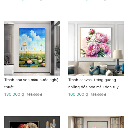
Tranh hoa sen màu nước nghệ
Tranh canvas, tráng gương
thuật
những đóa hoa mẫu đơn tuyệt
130.000 ₫
sắc
100.000 ₫
165.000 ₫
125.000 ₫