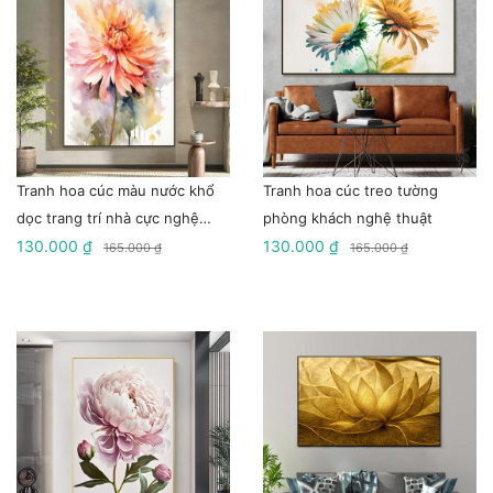
Tranh hoa cúc màu nước khổ
Tranh hoa cúc treo tường
dọc trang trí nhà cực nghệ
phòng khách nghệ thuật
thuật
130.000 ₫
130.000 ₫
165.000 ₫
165.000 ₫