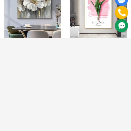
Tranh hoa sơn dầu trắng treo
Tranh treo tường hoa tulip
tường nghệ thuật
Have a Goodluck
100.000 ₫
130.000 ₫
125.000 ₫
165.000 ₫