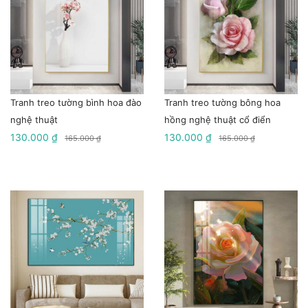
Tranh treo tường bình hoa đào
Tranh treo tường bông hoa
nghệ thuật
hồng nghệ thuật cổ điển
130.000 ₫
130.000 ₫
165.000 ₫
165.000 ₫