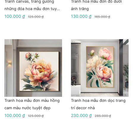
Tranh canvas, tráng gương
Tranh hoa mẫu đơn đỏ dưới
những đóa hoa mẫu đơn tuyệt
ánh trăng
sắc
100.000 ₫
130.000 ₫
125.000 ₫
165.000 ₫
Tranh hoa mẫu đơn màu hồng
Tranh hoa mẫu đơn dọc trang
cam màu nước tuyệt đẹp
trí decor nhà
100.000 ₫
230.000 ₫
125.000 ₫
285.000 ₫