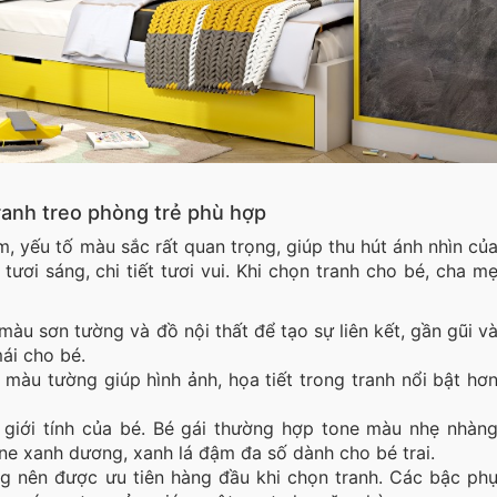
ranh treo phòng trẻ phù hợp
m, yếu tố màu sắc rất quan trọng, giúp thu hút ánh nhìn củ
tươi sáng, chi tiết tươi vui. Khi chọn tranh cho bé, cha m
àu sơn tường và đồ nội thất để tạo sự liên kết, gần gũi v
mái cho bé.
màu tường giúp hình ảnh, họa tiết trong tranh nổi bật hơ
giới tính của bé. Bé gái thường hợp tone màu nhẹ nhàn
ne xanh dương, xanh lá đậm đa số dành cho bé trai.
ng nên được ưu tiên hàng đầu khi chọn tranh. Các bậc ph