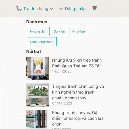
Tra đơn hàng
Đăng nhập
Danh mục
p
Hướng dẫn
Sự kiện
Nhà đẹp
Cẩm nang tranh
Nổi bật
u
Những lưu ý khi treo tranh
ư
Phật Quan Thế Âm Bồ Tát
y
14/04/2023
Ý nghĩa tranh chim công và
kinh nghiệm treo tranh
chuẩn phong thủy
04/04/2023
Khung tranh canvas: Đặc
điểm, phân loại và cách lựa
chọn