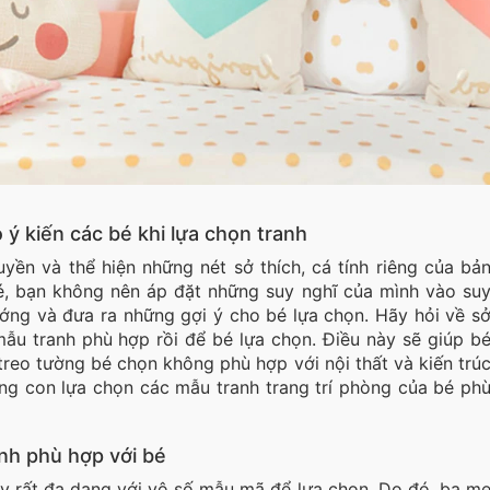
ý kiến các bé khi lựa chọn tranh
yền và thể hiện những nét sở thích, cá tính riêng của bả
bé, bạn không nên áp đặt những suy nghĩ của mình vào su
ớng và đưa ra những gợi ý cho bé lựa chọn. Hãy hỏi về s
mẫu tranh phù hợp rồi để bé lựa chọn. Điều này sẽ giúp b
reo tường bé chọn không phù hợp với nội thất và kiến trú
ớng con lựa chọn các mẫu tranh trang trí phòng của bé ph
nh phù hợp với bé
y rất đa dạng với vô số mẫu mã để lựa chọn. Do đó, ba m