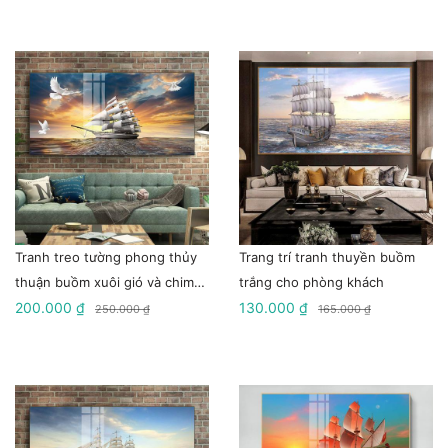
Tranh treo tường phong thủy
Trang trí tranh thuyền buồm
thuận buồm xuôi gió và chim
trắng cho phòng khách
bồ câu
200.000 ₫
130.000 ₫
250.000 ₫
165.000 ₫