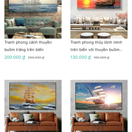
Tranh phong cảnh thuyền
Tranh phong thủy bình minh
buồm trắng trên biển
trên biển với thuyền buồm
200.000 ₫
trắng
130.000 ₫
250.000 ₫
165.000 ₫