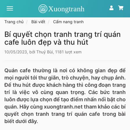
Xưởng
tranh
toàn
Trang chủ
Bài viết
Cẩm nang tranh
quốc
|
Bí quyết chọn tranh trang trí quán
Tranh
cafe luôn đẹp và thu hút
treo
tường
theo
10/05/2023, bởi Thuỷ Bùi, 1181 lượt xem
yêu
cầu
Quán cafe thường là nơi có không gian đẹp để
mọi người tới thư giãn, trò chuyện, hay chụp ảnh.
Để thu hút được khách hàng thì công đoạn trang
trí là việc vô cùng quan trọng. Các bức tranh
luôn được lựa chọn để tạo điểm nhấn nổi bật cho
quán. Hãy cùng xuongtranh.net tham khảo các bí
quyết chọn tranh trang trí quán cafe trong bài
biết dưới đây.